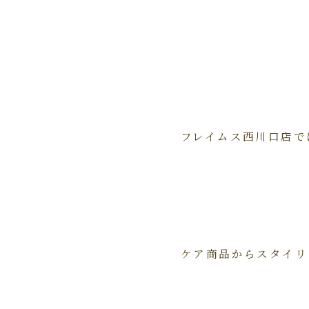
フレイムス西川口店で
ケア商品からスタイリ