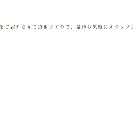
をご紹介させて頂きますので、是非お気軽にスタッフ