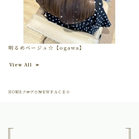
明るめベージュ☆【ogawa】
View All
HOME
ブログ
☆ＮＥＷＦＡＣＥ☆