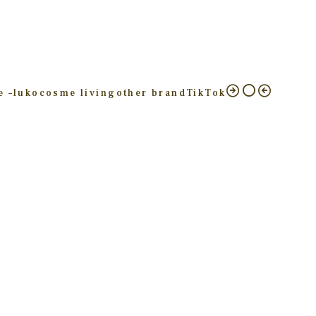
e –
luko
cosme living
other brand
TikTok