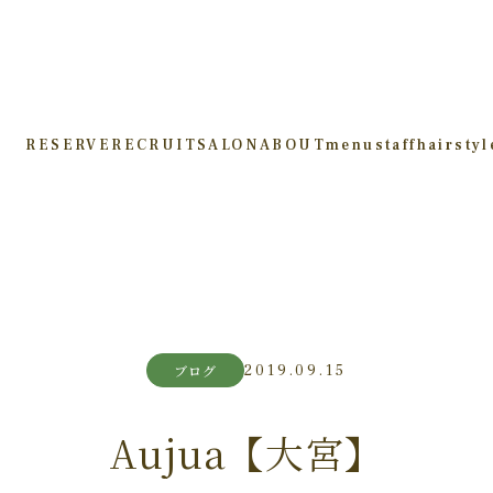
RESERVE
RECRUIT
SALON
ABOUT
menu
staff
hairstyl
2019.09.15
ブログ
Aujua【大宮】