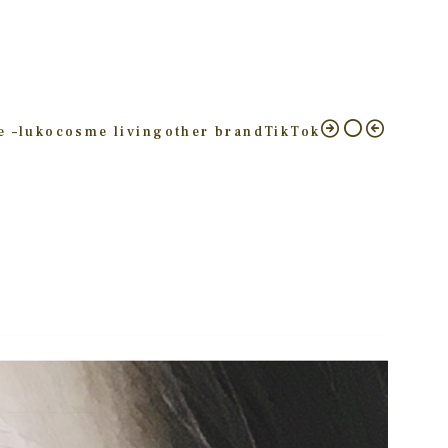
e –
luko
cosme living
other brand
TikTok