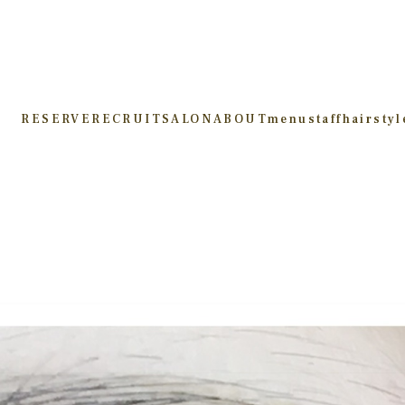
RESERVE
RECRUIT
SALON
ABOUT
menu
staff
hairstyl