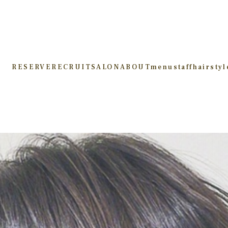
RESERVE
RECRUIT
SALON
ABOUT
menu
staff
hairstyl