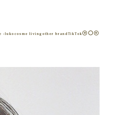
e –
luko
cosme living
other brand
TikTok