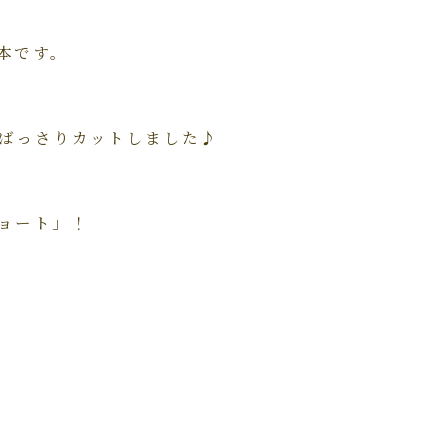
本です。
ばっさりカットしました♪
ョート」！