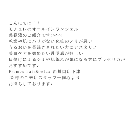
こんにちは！！
モチュレのオールインワンジェル
美容液のご紹介です(^○^)
乾燥や肌にハリがない化粧のノリが悪い
うるおいを長続きされたい方にアスタリノ
美白ケアを始めたい透明感が欲しい
日焼けによるシミや肌荒れが気になる方に
プラセリカが
おすすめです♪
Frames hair&relax
西川口店
下津
.
皆様のご来店スタッフ一同心より
お待ちしております♪