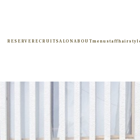
RESERVE
RECRUIT
SALON
ABOUT
menu
staff
hairstyl