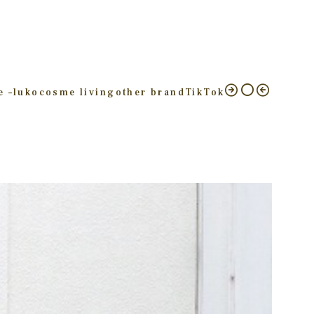
e –
luko
cosme living
other brand
TikTok