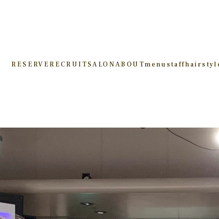
RESERVE
RECRUIT
SALON
ABOUT
menu
staff
hairstyl