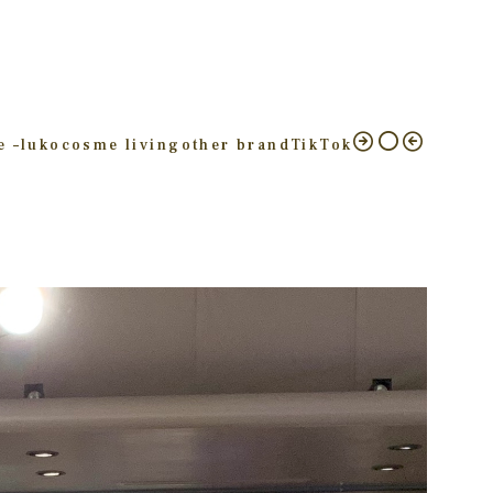
e –
luko
cosme living
other brand
TikTok