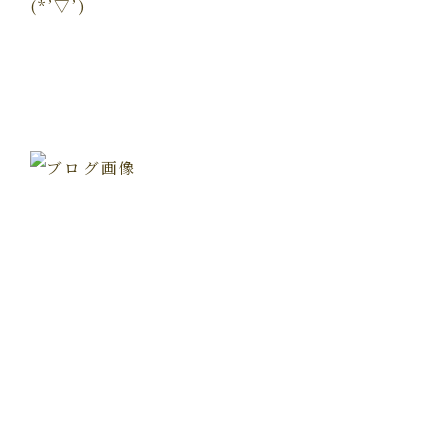
(*’▽’)