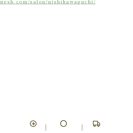
amesh.com/
salon/nishikawaguchi/