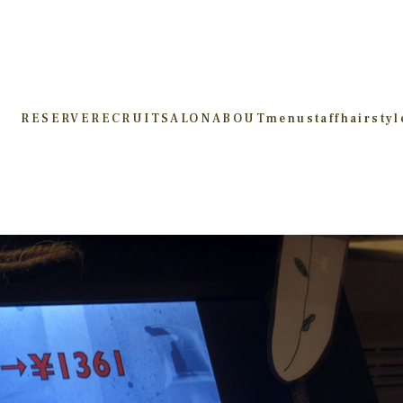
RESERVE
RECRUIT
SALON
ABOUT
menu
staff
hairstyl