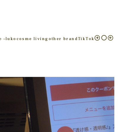
e –
luko
cosme living
other brand
TikTok