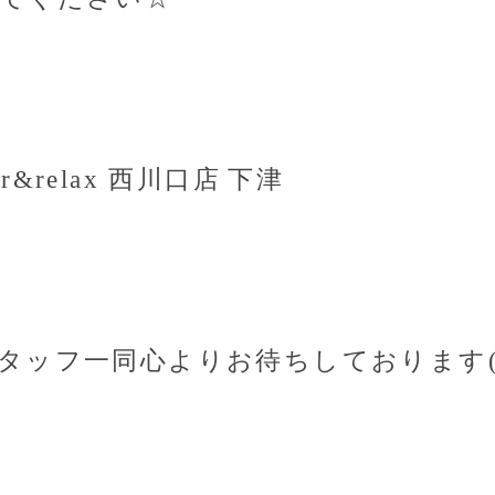
ir&relax
西川口店
下津
タッフ一同心よりお待ちしております(^