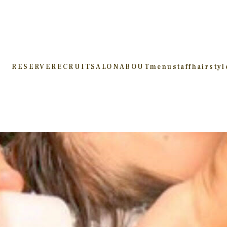
RESERVE
RECRUIT
SALON
ABOUT
menu
staff
hairstyl