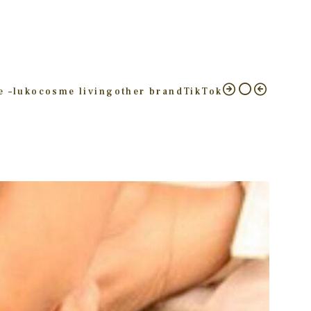
e –
luko
cosme living
other brand
TikTok