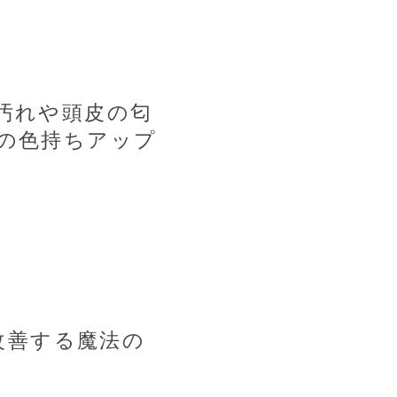
汚れや頭皮の
匂
の色持ちアップ
改善する
魔法の