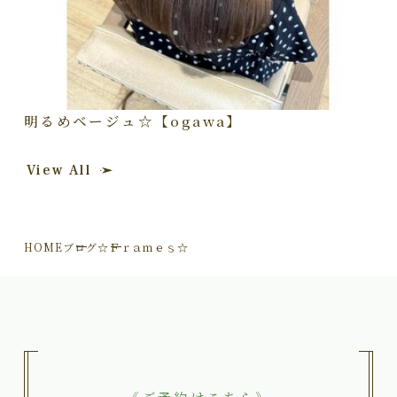
明るめベージュ☆【ogawa】
View All
HOME
ブログ
☆Ｆｒａｍｅｓ☆