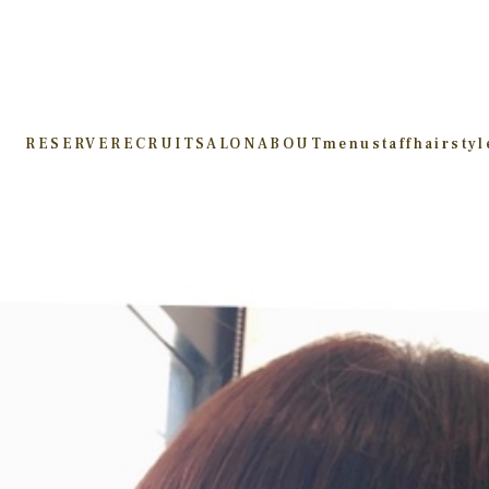
RESERVE
RECRUIT
SALON
ABOUT
menu
staff
hairstyl