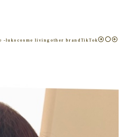
e –
luko
cosme living
other brand
TikTok