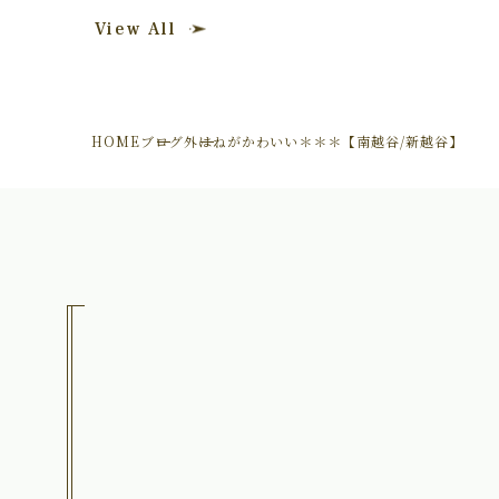
View All
HOME
ブログ
外はねがかわいい＊＊＊【南越谷/新越谷】