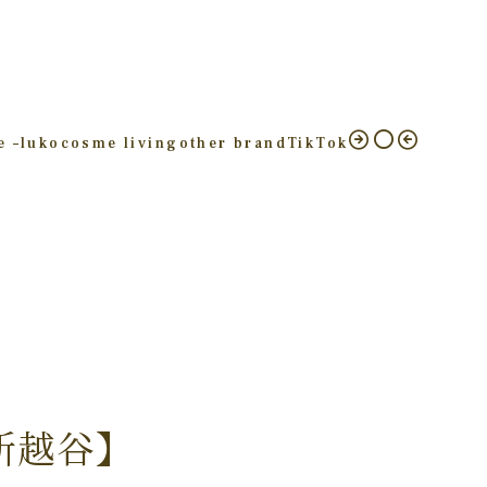
e –
luko
cosme living
other brand
TikTok
新越谷】