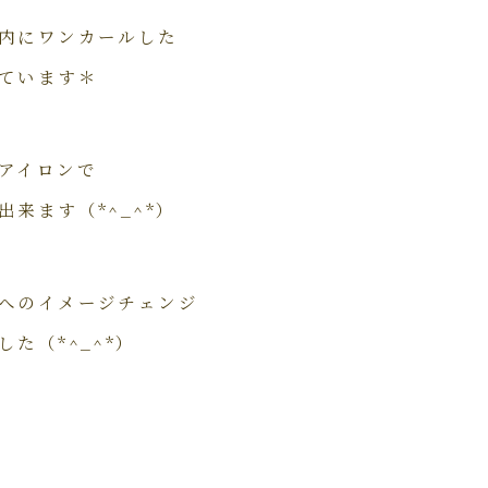
内にワンカールした
ています＊
アイロンで
来ます（*^_^*）
へのイメージチェンジ
た（*^_^*）