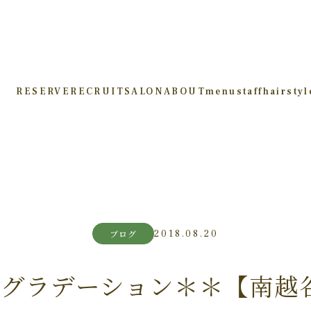
RESERVE
RECRUIT
SALON
ABOUT
menu
staff
hairstyl
2018.08.20
ブログ
グラデーション＊＊【南越