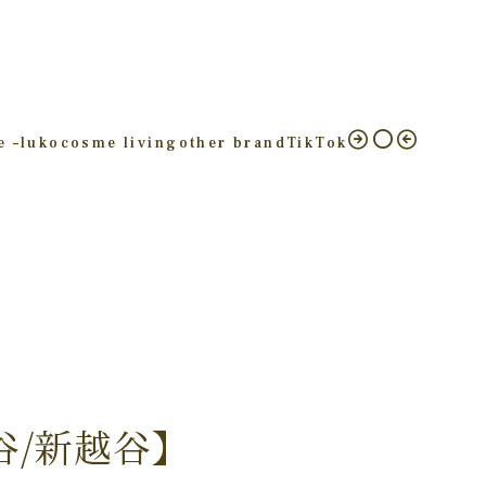
e –
luko
cosme living
other brand
TikTok
谷/新越谷】