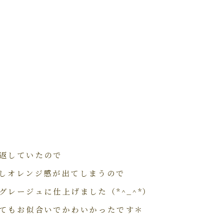
返していたので
しオレンジ感が出てしまうので
レージュに仕上げました（*^_^*）
てもお似合いでかわいかったです＊