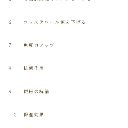
６ コレステロール値を下げる
７ 免疫力アップ
８ 抗菌作用
９ 便秘の解消
１０ 保湿効果