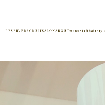
RESERVE
RECRUIT
SALON
ABOUT
menu
staff
hairstyl