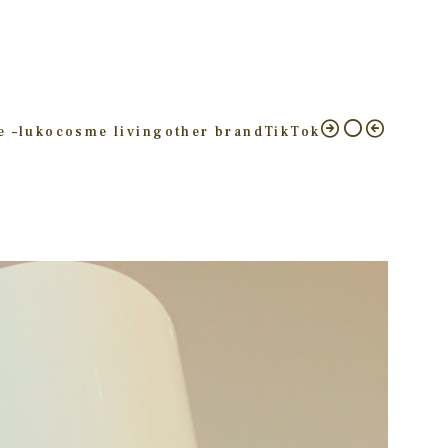
e –
luko
cosme living
other brand
TikTok