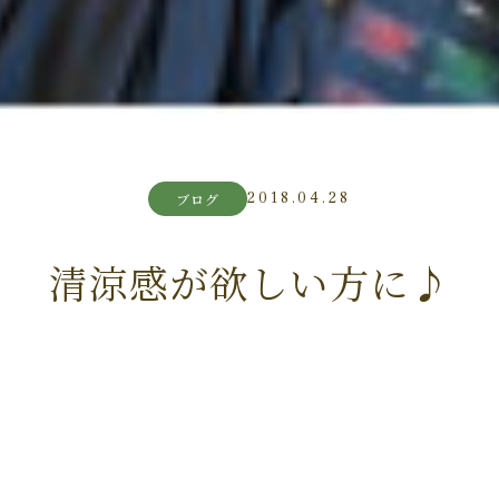
2018.04.28
ブログ
清涼感が欲しい方に♪