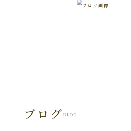
ブログ
BLOG