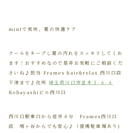
mintで爽快、夏の快適ケア
クールをキープし夏の汚れをスッキリしてくれ
ます！おすすめなので是非お気軽にご相談くだ
さいね♪担当 Frames hair&relax 西川口店
下津まで♪住所
埼玉県川口市並木３-４-４
Kobayashiビル西川口
西川口駅東口から徒歩４分 Frames西川口
店 鳩ヶ谷からでも安心♪（提携駐車場あり)