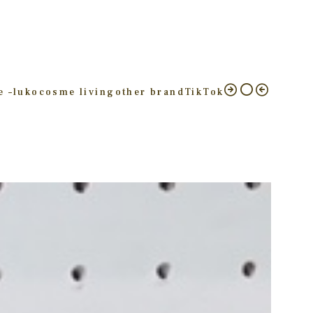
e –
luko
cosme living
other brand
TikTok