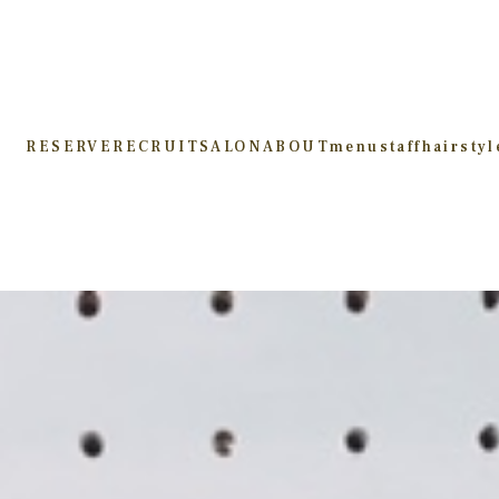
RESERVE
RECRUIT
SALON
ABOUT
menu
staff
hairstyl