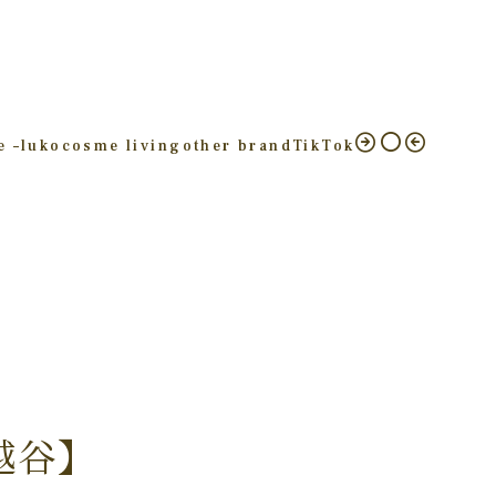
e –
luko
cosme living
other brand
TikTok
越谷】