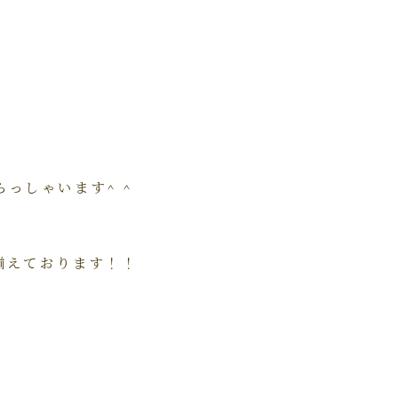
っしゃいます^ ^
揃えております！！