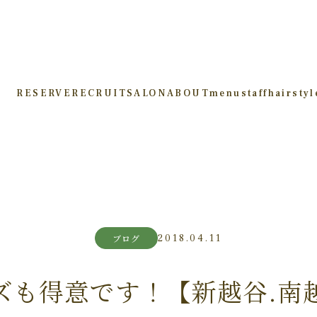
RESERVE
RECRUIT
SALON
ABOUT
menu
staff
hairstyl
2018.04.11
ブログ
ズも得意です！【新越谷.南