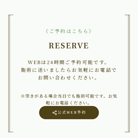
《ご予約はこちら》
RESERVE
WEBは24時間ご予約可能です。
施術に迷いましたらお気軽にお電話で
お問い合わせください。
※空きがある場合当日でも施術可能です。お気
軽にお電話ください。
公式WEB予約