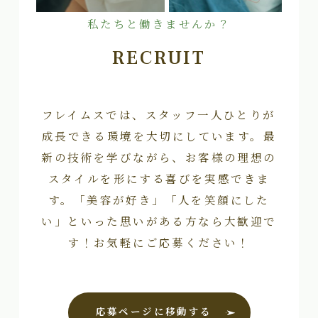
私たちと働きませんか？
RECRUIT
フレイムスでは、スタッフ一人ひとりが
成長できる環境を大切にしています。最
新の技術を学びながら、お客様の理想の
スタイルを形にする喜びを実感できま
す。「美容が好き」「人を笑顔にした
い」といった思いがある方なら大歓迎で
す！お気軽にご応募ください！
応募ページに移動する