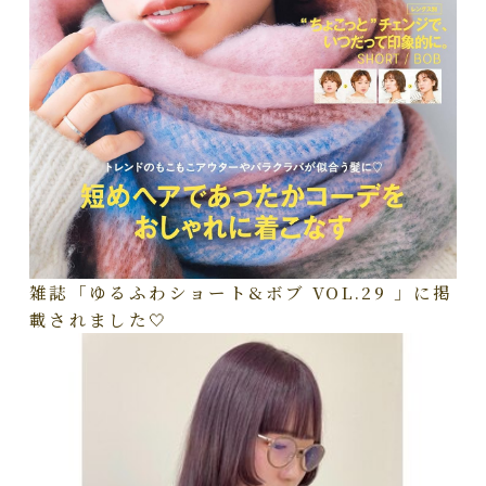
雑誌「ゆるふわショート&ボブ VOL.29 」に掲
載されました🤍