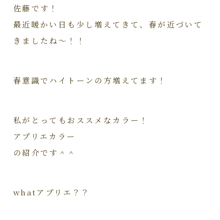
佐藤です！
最近暖かい日も少し増えてきて、春が近づいて
きましたね〜！！
春意識でハイトーンの方増えてます！
私がとってもおススメなカラー！
アプリエカラー
の紹介です＾＾
whatアプリエ？？