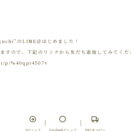
waguchi”のLINE＠はじめました！
しますので、下記のリンクから友だち追加してみてくだ
/ti/p/%40qpi4507v
Xでシェア
Facebookでシェア
URLをコピー