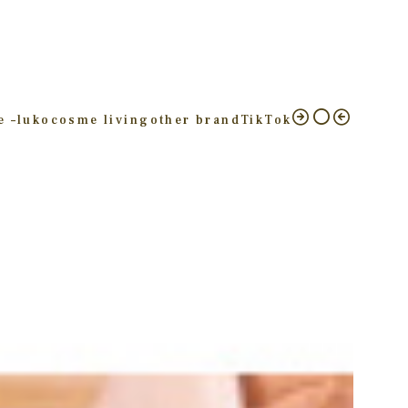
e –
luko
cosme living
other brand
TikTok