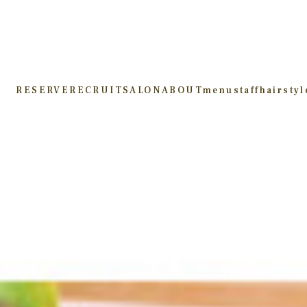
RESERVE
RECRUIT
SALON
ABOUT
menu
staff
hairstyl