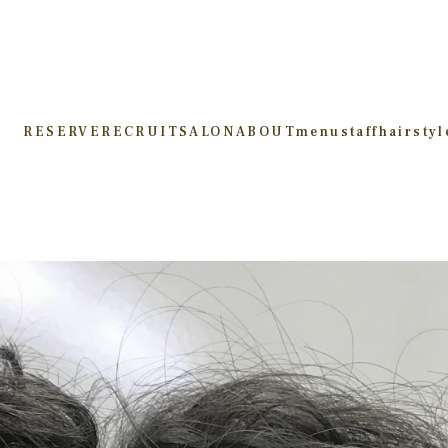
RESERVE
RECRUIT
SALON
ABOUT
menu
staff
hairstyl