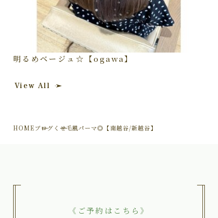
明るめベージュ☆【ogawa】
View All
HOME
ブログ
くせ毛風パーマ◎【南越谷/新越谷】
《ご予約はこちら》