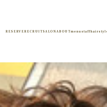
RESERVE
RECRUIT
SALON
ABOUT
menu
staff
hairstyl