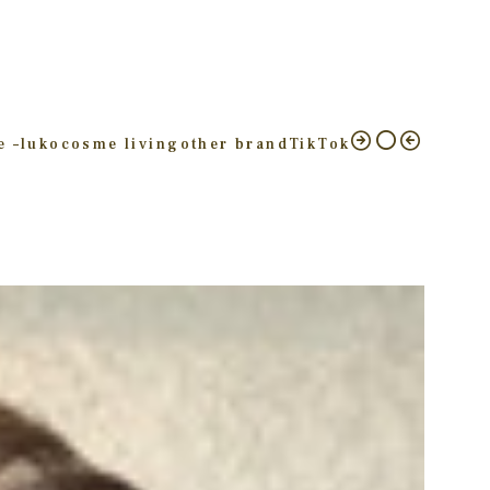
e –
luko
cosme living
other brand
TikTok