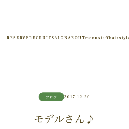
RESERVE
RECRUIT
SALON
ABOUT
menu
staff
hairstyl
2017.12.20
ブログ
モデルさん♪