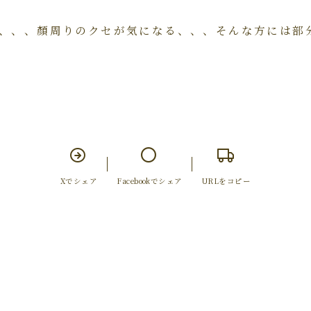
、、、顏周りのクセが気になる、、、そんな方には部
Xでシェア
Facebookでシェア
URLをコピー