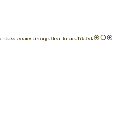
e –
luko
cosme living
other brand
TikTok