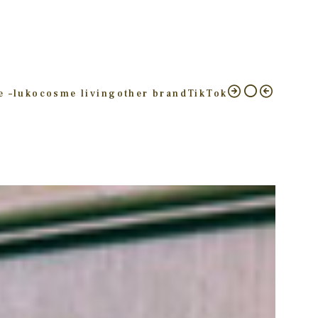
e –
luko
cosme living
other brand
TikTok