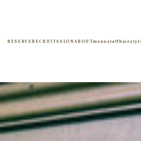
RESERVE
RECRUIT
SALON
ABOUT
menu
staff
hairstyl