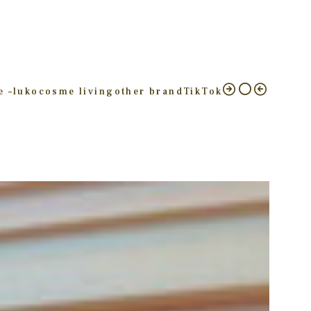
e –
luko
cosme living
other brand
TikTok