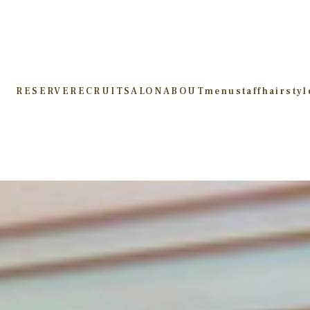
RESERVE
RECRUIT
SALON
ABOUT
menu
staff
hairstyl