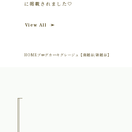
に掲載されました🤍
View All
HOME
ブログ
カーキグレージュ【南越谷/新越谷】