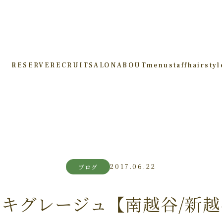
RESERVE
RECRUIT
SALON
ABOUT
menu
staff
hairstyl
2017.06.22
ブログ
キグレージュ【南越谷/新