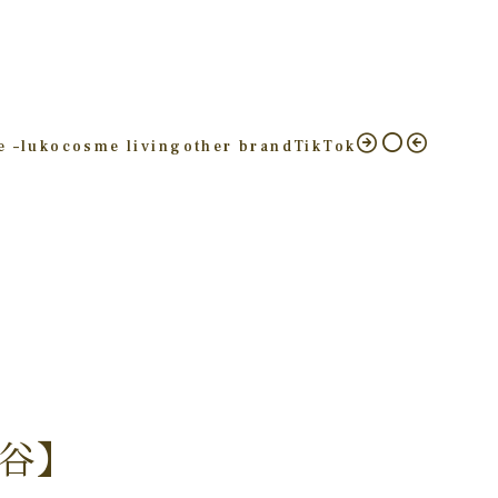
e –
luko
cosme living
other brand
TikTok
越谷】