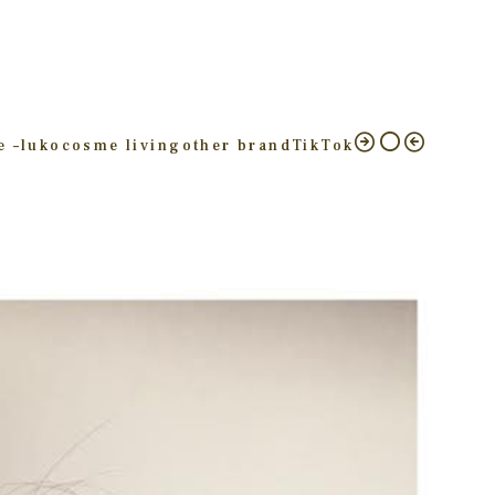
e –
luko
cosme living
other brand
TikTok