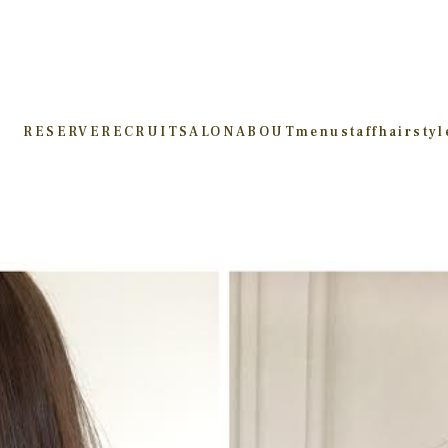
RESERVE
RECRUIT
SALON
ABOUT
menu
staff
hairstyl