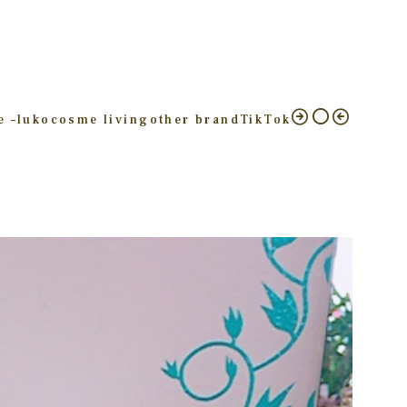
e –
luko
cosme living
other brand
TikTok