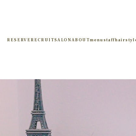
RESERVE
RECRUIT
SALON
ABOUT
menu
staff
hairstyl