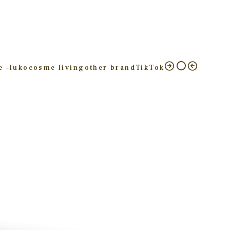
e –
luko
cosme living
other brand
TikTok