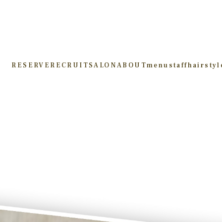
RESERVE
RECRUIT
SALON
ABOUT
menu
staff
hairstyl