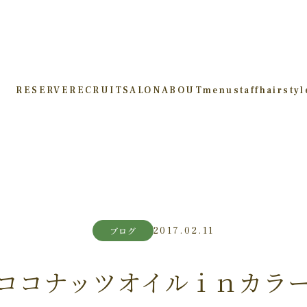
RESERVE
RECRUIT
SALON
ABOUT
menu
staff
hairstyl
2017.02.11
ブログ
ココナッツオイルｉｎカラ