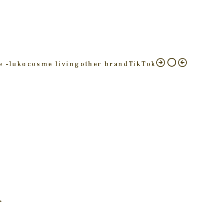
e –
luko
cosme living
other brand
TikTok
ー