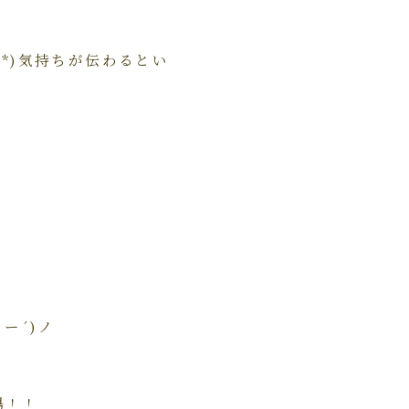
*)気持ちが伝わるとい
ー´)ノ
場！！