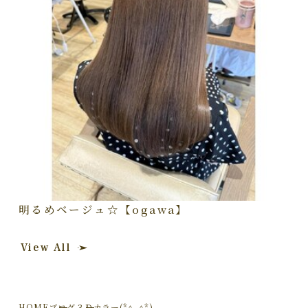
明るめベージュ☆【ogawa】
View All
HOME
ブログ
３Ｄカラー(*^_^*)