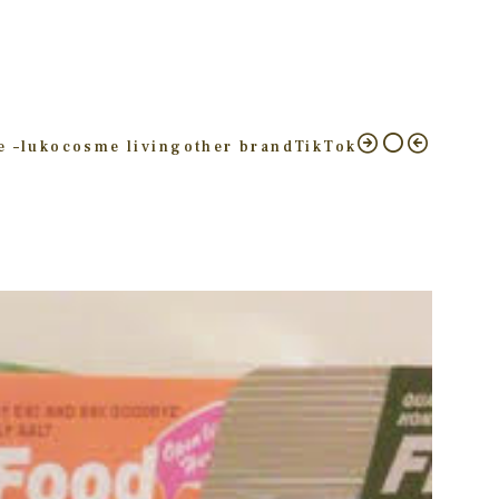
e –
luko
cosme living
other brand
TikTok