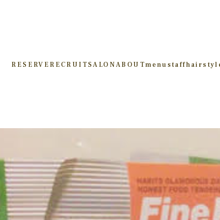
RESERVE
RECRUIT
SALON
ABOUT
menu
staff
hairstyl