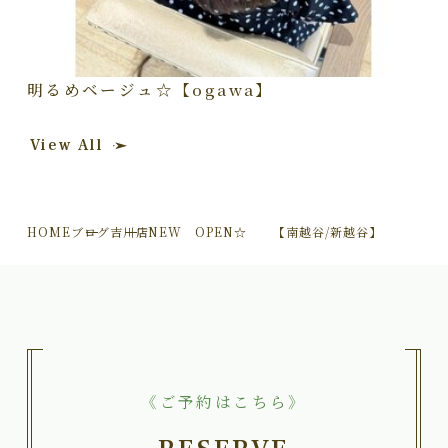
明るめベージュ☆【ogawa】
View All
HOME
ブログ
吉川店NEW OPEN☆ 【南越谷/新越谷】
《ご予約はこちら》