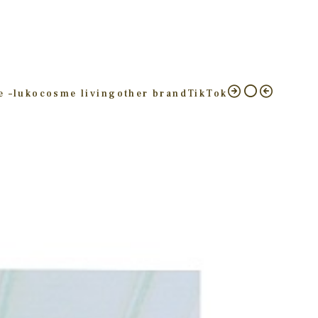
e –
luko
cosme living
other brand
TikTok