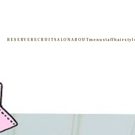
RESERVE
RECRUIT
SALON
ABOUT
menu
staff
hairstyl