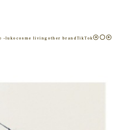
e –
luko
cosme living
other brand
TikTok