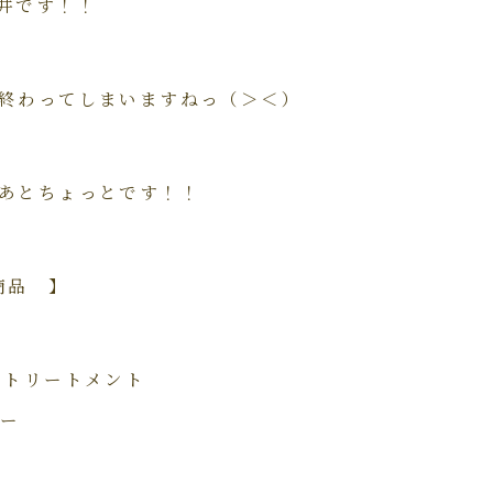
井です！！
終わってしまいますねっ（＞＜）
あとちょっとです！！
商品 】
ントリートメント
レー