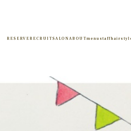
RESERVE
RECRUIT
SALON
ABOUT
menu
staff
hairstyl