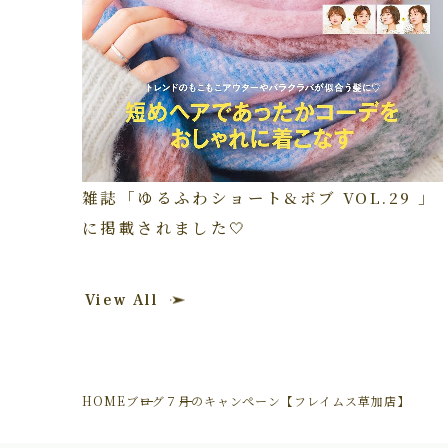
雑誌「ゆるふわショート&ボブ VOL.29 」
に掲載されました🤍
View All
HOME
ブログ
７月のキャンぺーン【フレイムス草加店】