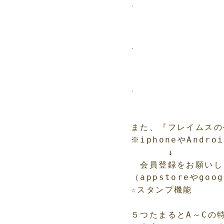
.
.
.
また、『フレイムスの
※iphoneやAnd
　　　　↓

　会員登録をお願いし
（appstoreやg
☆スタンプ機能

５つたまるとA～Cの