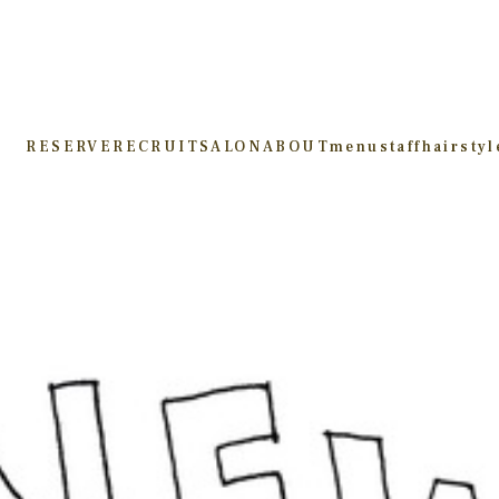
RESERVE
RECRUIT
SALON
ABOUT
menu
staff
hairstyl