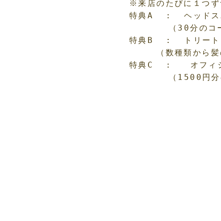
※来店のたびに１つず
特典A  :  ヘッド
　  　　（30分のコ
特典B  :  トリー
　　　（数種類から髪
特典C  :   オフ