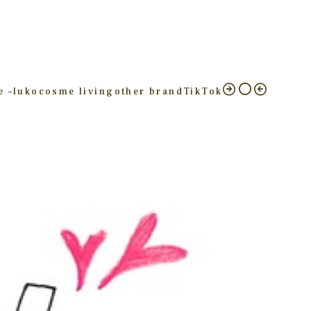
e –
luko
cosme living
other brand
TikTok