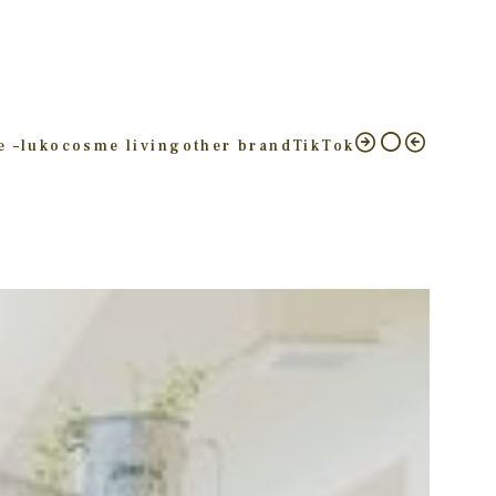
e –
luko
cosme living
other brand
TikTok