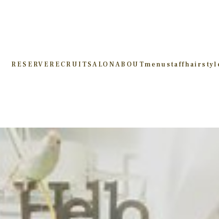
RESERVE
RECRUIT
SALON
ABOUT
menu
staff
hairstyl