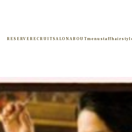
RESERVE
RECRUIT
SALON
ABOUT
menu
staff
hairstyl