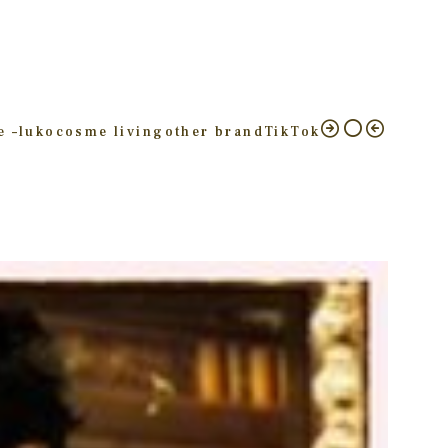
e –
luko
cosme living
other brand
TikTok