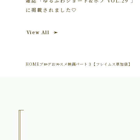
雑誌「ゆるふわショート&ボブ VOL.29 」
に掲載されました🤍
View All
HOME
ブログ
おススメ映画パート３【フレイムス草加店】