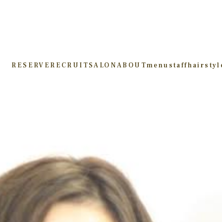
RESERVE
RECRUIT
SALON
ABOUT
menu
staff
hairstyl