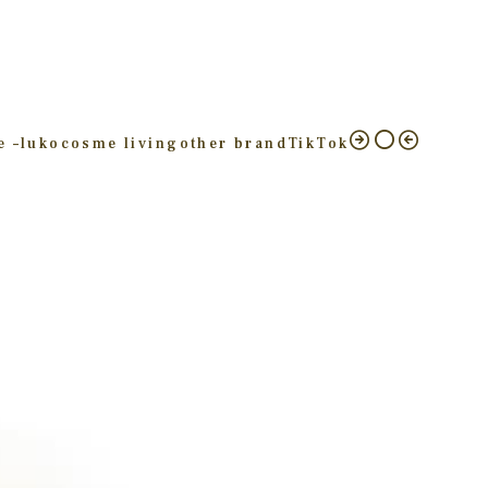
e –
luko
cosme living
other brand
TikTok