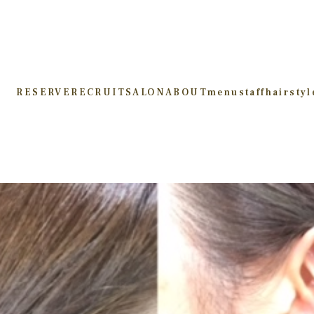
RESERVE
RECRUIT
SALON
ABOUT
menu
staff
hairstyl