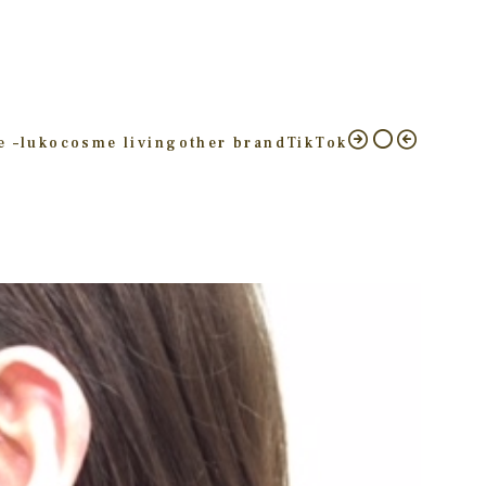
e –
luko
cosme living
other brand
TikTok