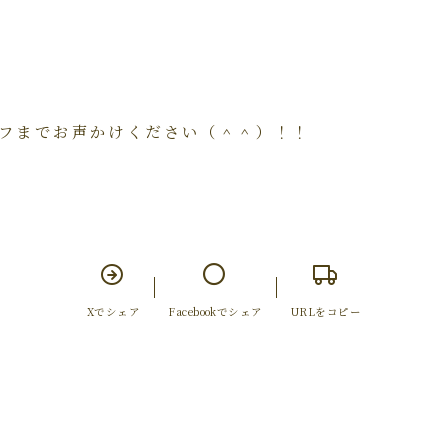
フまでお声かけください（＾＾）！！
Xでシェア
Facebookでシェア
URLをコピー