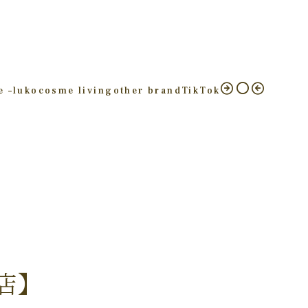
e –
luko
cosme living
other brand
TikTok
店】