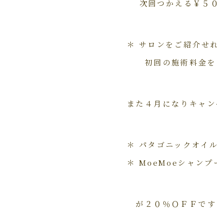
次回つかえる￥５０
＊ サロンをご紹介せ
初回の施術料金を 
また４月になりキャン
＊ パタゴニックオイ
＊ MoeMoeシャン
が２０％ＯＦＦです