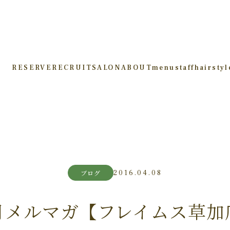
RESERVE
RECRUIT
SALON
ABOUT
menu
staff
hairstyl
2016.04.08
ブログ
月メルマガ【フレイムス草加