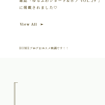
雑誌「ゆるふわショート&ボブ VOL.29 」
に掲載されました🤍
View All
HOME
ブログ
おススメ映画です！！