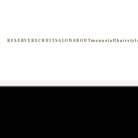
RESERVE
RECRUIT
SALON
ABOUT
menu
staff
hairstyl