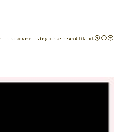
e –
luko
cosme living
other brand
TikTok