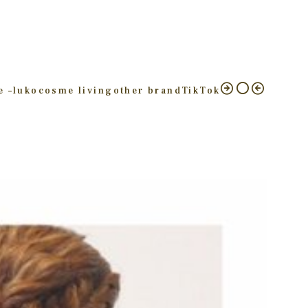
e –
luko
cosme living
other brand
TikTok