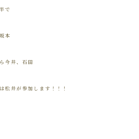
半で
坂本
井、石田
が参加します！！！