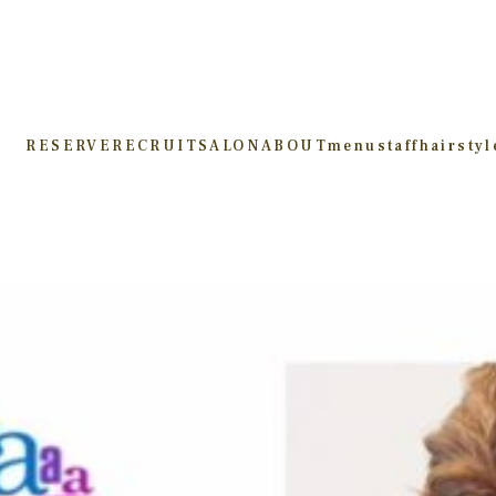
RESERVE
RECRUIT
SALON
ABOUT
menu
staff
hairstyl