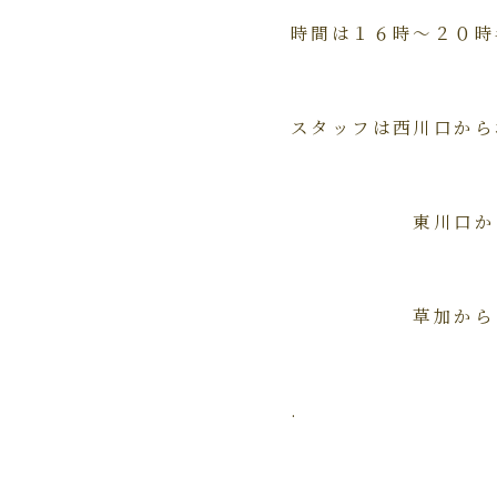
時間は１６時～２０時
スタッフは西川口から
東川口から今
草加からは松井
.