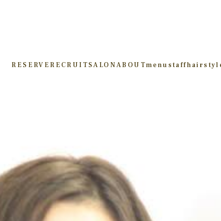
RESERVE
RECRUIT
SALON
ABOUT
menu
staff
hairstyl