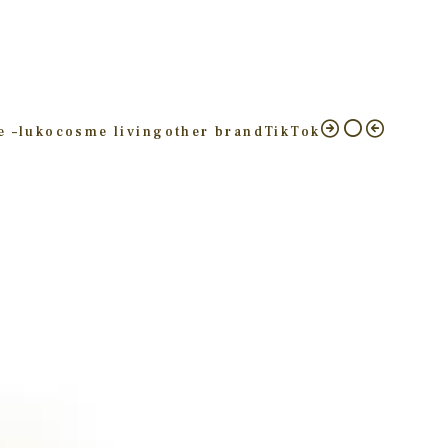
e –
luko
cosme living
other brand
TikTok