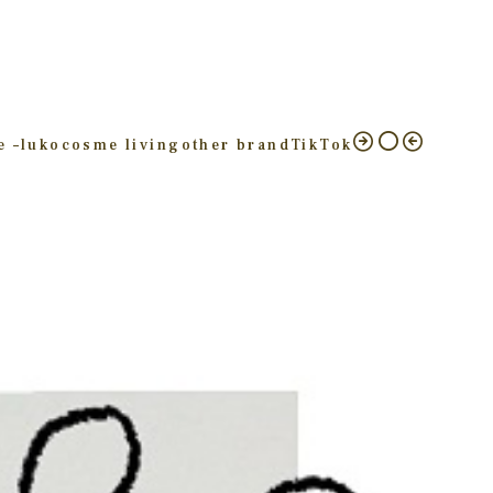
e –
luko
cosme living
other brand
TikTok