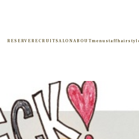
RESERVE
RECRUIT
SALON
ABOUT
menu
staff
hairstyl