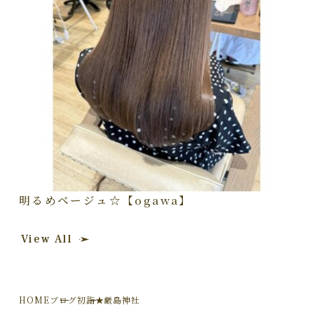
明るめベージュ☆【ogawa】
View All
HOME
ブログ
初詣★厳島神社